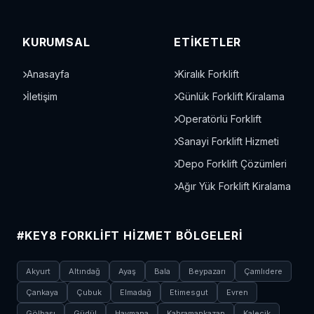
KURUMSAL
ETIKETLER
Anasayfa
Kiralık Forklift
İletişim
Günlük Forklift Kiralama
Operatörlü Forklift
Sanayi Forklift Hizmeti
Depo Forklift Çözümleri
Ağır Yük Forklift Kiralama
#KEY8 FORKLIFT HIZMET BÖLGELERI
Akyurt
Altındağ
Ayaş
Bala
Beypazarı
Çamlıdere
Çankaya
Çubuk
Elmadağ
Etimesgut
Evren
Gölbaşı
Güdül
Haymana
Kahramankazan
Kalecik